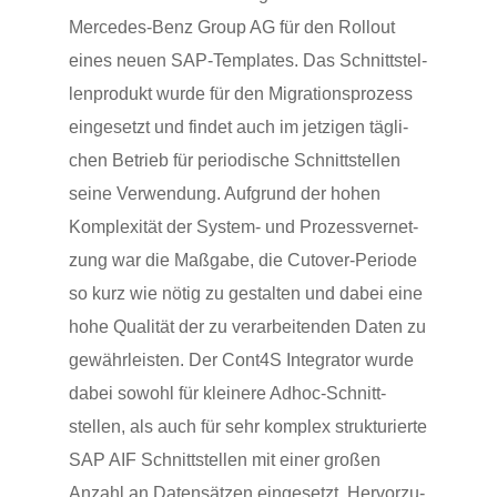
Mercedes-Benz Group AG für den Rollout
eines neuen SAP-Templates. Das Schnitt­stel­
len­pro­dukt wurde für den Migra­ti­ons­pro­zess
einge­setzt und findet auch im jetzigen tägli­
chen Betrieb für peri­odi­sche Schnitt­stellen
seine Verwen­dung. Aufgrund der hohen
Komple­xität der System- und Prozess­ver­net­
zung war die Maßgabe, die Cutover-Periode
so kurz wie nötig zu gestalten und dabei eine
hohe Qualität der zu verar­bei­tenden Daten zu
gewähr­leisten. Der Cont4S Integrator wurde
dabei sowohl für klei­nere Adhoc-Schnitt­
stellen, als auch für sehr komplex struk­tu­rierte
SAP AIF Schnitt­stellen mit einer großen
Anzahl an Daten­sätzen einge­setzt. Hervor­zu­